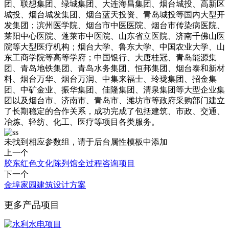
团、联想集团、绿城集团、大连海昌集团、烟台城投、高新区
城投、烟台城发集团、烟台蓝天投资、青岛城投等国内大型开
发集团；滨州医学院、烟台市中医医院、烟台市传染病医院、
莱阳中心医院、蓬莱市中医院、山东省立医院、济南千佛山医
院等大型医疗机构；烟台大学、鲁东大学、中国农业大学、山
东工商学院等高等学府；中国银行、大唐桂冠、青岛能源集
团、青岛地铁集团、青岛水务集团、恒邦集团、烟台泰和新材
料、烟台万华、烟台万润、中集来福士、玲珑集团、招金集
团、中矿金业、振华集团、佳隆集团、清泉集团等大型企业集
团以及烟台市、济南市、青岛市、潍坊市等政府采购部门建立
了长期稳定的合作关系，成功完成了包括建筑、市政、交通、
冶炼、轻纺、化工、医疗等项目各类服务。
未找到相应参数组，请于后台属性模板中添加
上一个
胶东红色文化陈列馆全过程咨询项目
下一个
金埠家园建筑设计方案
更多产品项目