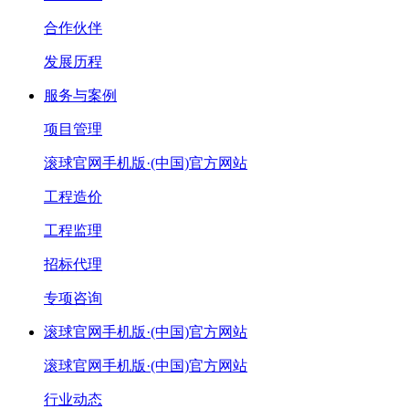
合作伙伴
发展历程
服务与案例
项目管理
滚球官网手机版·(中国)官方网站
工程造价
工程监理
招标代理
专项咨询
滚球官网手机版·(中国)官方网站
滚球官网手机版·(中国)官方网站
行业动态