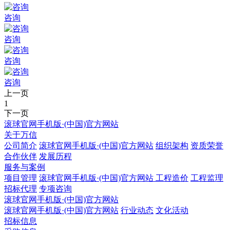
咨询
咨询
咨询
咨询
上一页
1
下一页
滚球官网手机版·(中国)官方网站
关于万信
公司简介
滚球官网手机版·(中国)官方网站
组织架构
资质荣誉
合作伙伴
发展历程
服务与案例
项目管理
滚球官网手机版·(中国)官方网站
工程造价
工程监理
招标代理
专项咨询
滚球官网手机版·(中国)官方网站
滚球官网手机版·(中国)官方网站
行业动态
文化活动
招标信息