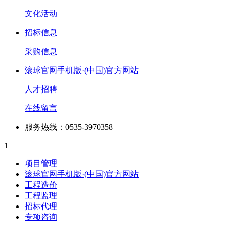
文化活动
招标信息
采购信息
滚球官网手机版·(中国)官方网站
人才招聘
在线留言
服务热线：0535-3970358
1
项目管理
滚球官网手机版·(中国)官方网站
工程造价
工程监理
招标代理
专项咨询