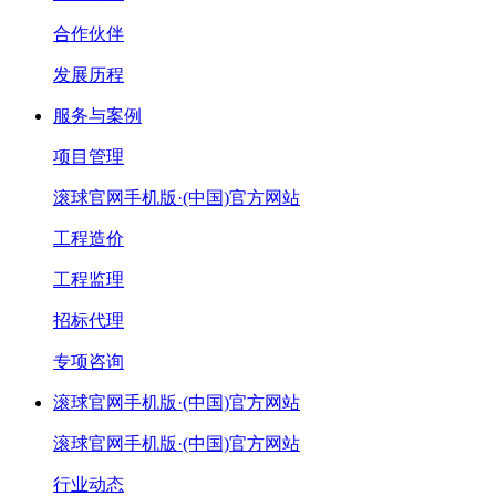
合作伙伴
发展历程
服务与案例
项目管理
滚球官网手机版·(中国)官方网站
工程造价
工程监理
招标代理
专项咨询
滚球官网手机版·(中国)官方网站
滚球官网手机版·(中国)官方网站
行业动态