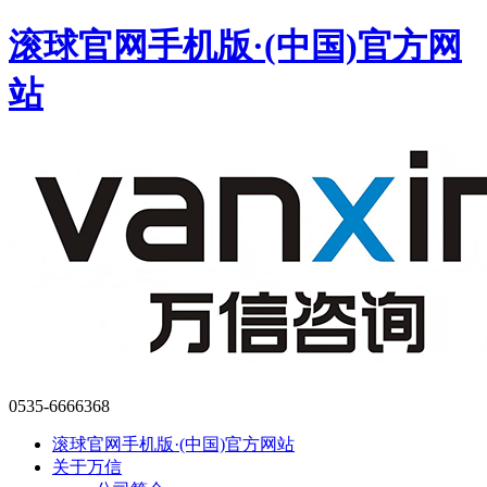
滚球官网手机版·(中国)官方网
站
0535-6666368
滚球官网手机版·(中国)官方网站
关于万信