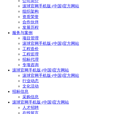
公司简介
滚球官网手机版·(中国)官方网站
组织架构
资质荣誉
合作伙伴
发展历程
服务与案例
项目管理
滚球官网手机版·(中国)官方网站
工程造价
工程监理
招标代理
专项咨询
滚球官网手机版·(中国)官方网站
滚球官网手机版·(中国)官方网站
行业动态
文化活动
招标信息
采购信息
滚球官网手机版·(中国)官方网站
人才招聘
在线留言